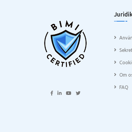
Juridi
Använ
Sekre
Cooki
Om o
FAQ