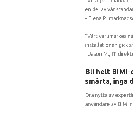
"Vi såg ett märkbart
en del av vår standa
- Elena P., marknads
"Vårt varumärkes nä
installationen gick 
- Jason M., IT-direk
Bli helt BIMI-
smärta, inga 
Dra nytta av expertin
användare av BIMI n