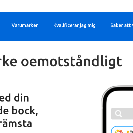
Varumärken
Kvalificerar jag mig
Saker att 
rke oemotståndligt
ed din
de bock,
främsta