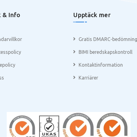
k & Info
Upptäck mer
darvillkor
Gratis DMARC-bedömnin
tesspolicy
BIMI beredskapskontroll
epolicy
Kontaktinformation
ss
Karriärer