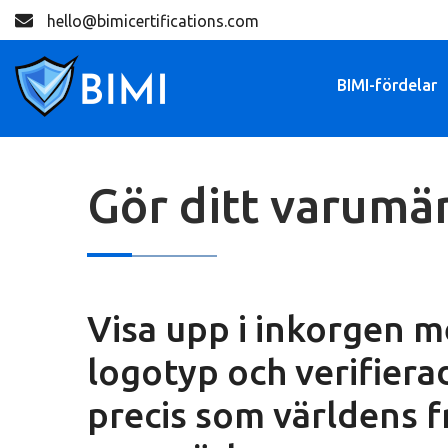
hello@bimicertifications.com
BIMI-fördelar
Gör ditt varumä
Visa upp i inkorgen m
logotyp och verifiera
precis som världens 