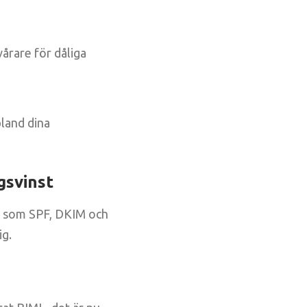
vårare för dåliga
bland dina
gsvinst
st som SPF, DKIM och
ig.