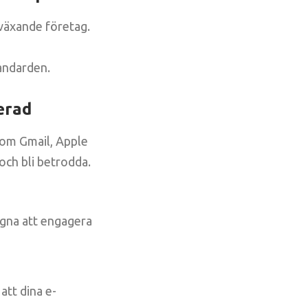
bväxande företag.
tandarden.
ierad
som Gmail, Apple
och bli betrodda.
gna att engagera
att dina e-