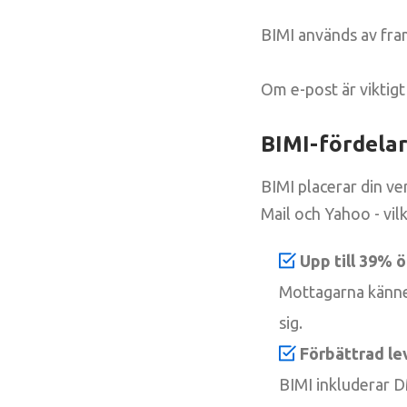
BIMI används av fra
Om e-post är viktigt 
BIMI-fördelar 
BIMI placerar din ve
Mail och Yahoo - vil
Upp till 39% 
Mottagarna känne
sig.
Förbättrad le
BIMI inkluderar D