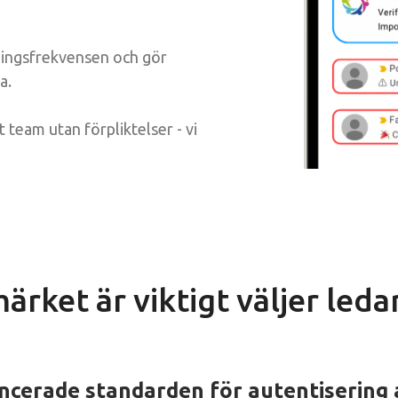
ningsfrekvensen och gör
a.
team utan förpliktelser - vi
ärket är viktigt väljer leda
cerade standarden för autentisering 