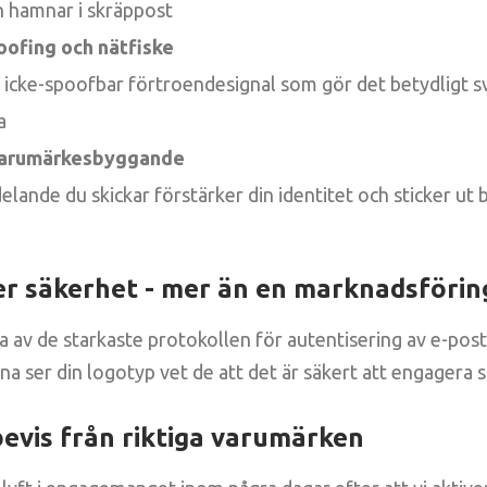
 hamnar i skräppost
ofing och nätfiske
en icke-spoofbar förtroendesignal som gör det betydligt s
a
varumärkesbyggande
lande du skickar förstärker din identitet och sticker ut 
r säkerhet - mer än en marknadsförin
a av de starkaste protokollen för autentisering av e-po
ser din logotyp vet de att det är säkert att engagera s
bevis från riktiga varumärken