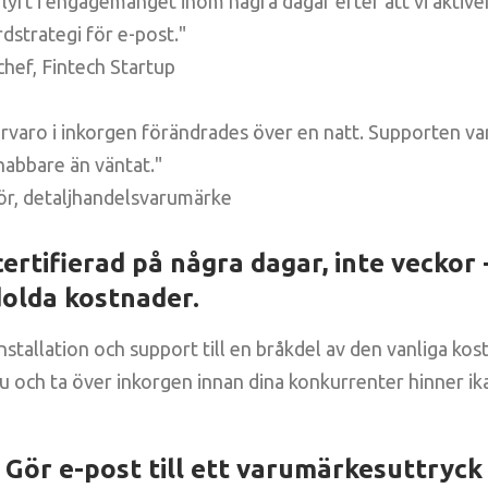
 lyft i engagemanget inom några dagar efter att vi aktiver
rdstrategi för e-post."
chef, Fintech Startup
rvaro i inkorgen förändrades över en natt. Supporten var
snabbare än väntat."
tör, detaljhandelsvarumärke
certifierad på några dagar, inte veckor 
dolda kostnader.
stallation och support till en bråkdel av den vanliga kost
u och ta över inkorgen innan dina konkurrenter hinner ik
Gör e-post till ett varumärkesuttryck