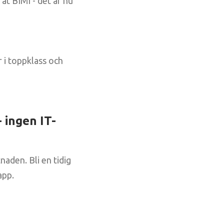
at BIMI - det är nu
 i toppklass och
- ingen IT-
naden. Bli en tidig
app.