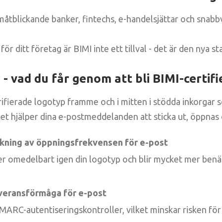
måtblickande banker, fintechs, e-handelsjättar och snab
för ditt företag är BIMI inte ett tillval - det är den nya s
- vad du får genom att bli BIMI-certif
rifierade logotyp framme och i mitten i stödda inkorgar 
ket hjälper dina e-postmeddelanden att sticka ut, öppnas 
ökning av öppningsfrekvensen för e-post
r omedelbart igen din logotyp och blir mycket mer benä
veransförmåga för e-post
MARC-autentiseringskontroller, vilket minskar risken för 